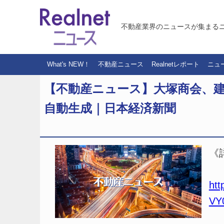
不動産業界のニュースが集まる
What's NEW！
不動産ニュース
Realnetレポート
ニュ
【不動産ニュース】大塚商会、建
自動生成｜日本経済新聞
《
htt
VY