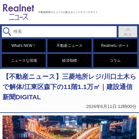
不動産業界のニュースが集まるニュースリンクサイト
What's NEW！
不動産ニュース
Realnetレポート
ニュースな現場
経済指標
コラム
【不動産ニュース】三菱地所レジ/川口土木ら
で解体/江東区森下の11階1.1万㎡｜建設通信
新聞DIGITAL
2026年6月11日 12時00分