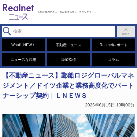
不動産業界のニュースが集まるニュースリンクサイト
What's NEW！
不動産ニュース
Realnetレポート
ニュースな現場
経済指標
コラム
【不動産ニュース】郵船ロジグローバルマネ
ジメント／ドイツ企業と業務高度化でパート
ナーシップ契約｜ＬＮＥＷＳ
2026年6月15日 10時00分