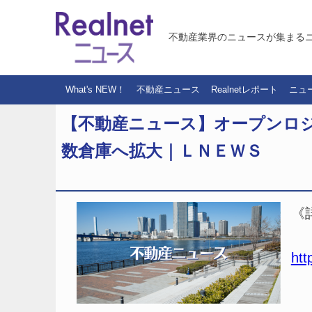
不動産業界のニュースが集まる
What's NEW！
不動産ニュース
Realnetレポート
ニュ
【不動産ニュース】オープンロ
数倉庫へ拡大｜ＬＮＥＷＳ
《
htt