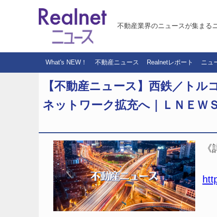
不動産業界のニュースが集まる
What's NEW！
不動産ニュース
Realnetレポート
ニュ
【不動産ニュース】西鉄／トル
ネットワーク拡充へ｜ＬＮＥＷ
《
htt