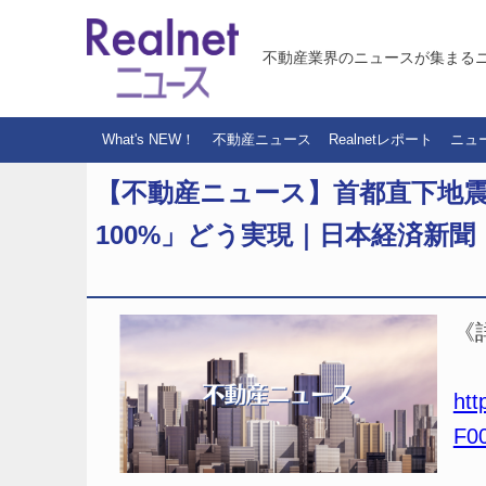
不動産業界のニュースが集まる
What's NEW！
不動産ニュース
Realnetレポート
ニュ
【不動産ニュース】首都直下地震
100%」どう実現｜日本経済新聞
《
htt
F0