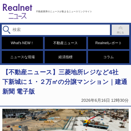
不動産業界のニュースが集まるニュースリンクサイト
What's NEW！
不動産ニュース
Realnetレポート
ニュースな現場
経済指標
コラム
【不動産ニュース】三菱地所レジなど4社
下新城に１・２万㎡の分譲マンション｜建通
新聞 電子版
2026年6月16日 12時30分