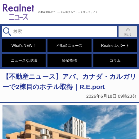
不動産業界のニュースが集まるニュースリンクサイト
What's NEW！
不動産ニュース
Realnetレポート
ニュースな現場
経済指標
コラム
【不動産ニュース】アパ、カナダ・カルガリ
ーで2棟目のホテル取得｜R.E.port
2026年6月18日 09時23分