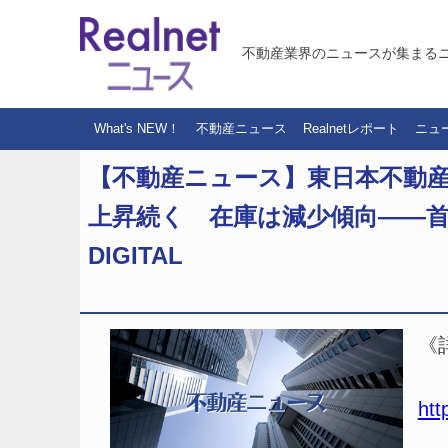
不動産業界のニュースが集まる
What's NEW！
不動産ニュース
Realnetレポート
ニュ
【不動産ニュース】東日本不動
上昇続く 在庫は減少傾向――首
DIGITAL
《
htt