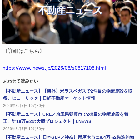
《詳細はこちら》
https://www.lnews.jp/2026/06/s0617106.html
あわせて読みたい
【不動産ニュース】【海外】米ラスベガスで2件目の物流施設を取
得、ヒューリック｜日経不動産マーケット情報
2026年8月7日 10時30分
【不動産ニュース】CRE／埼玉県朝霞市で2棟目の物流施設を着
工、計16万m2の大型プロジェクト｜LNEWS
2026年8月7日 10時30分
【不動産ニュース】日本GLP／神奈川県厚木市に8.4万m2先進的物