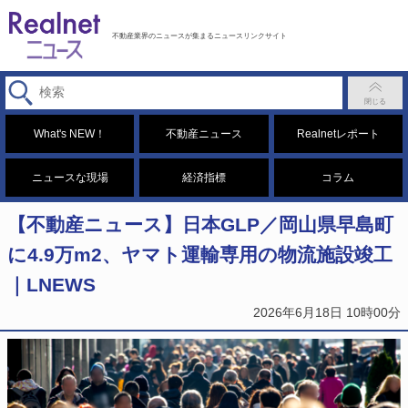
不動産業界のニュースが集まるニュースリンクサイト
What's NEW！
不動産ニュース
Realnetレポート
ニュースな現場
経済指標
コラム
【不動産ニュース】日本GLP／岡山県早島町
に4.9万m2、ヤマト運輸専用の物流施設竣工
｜LNEWS
2026年6月18日 10時00分