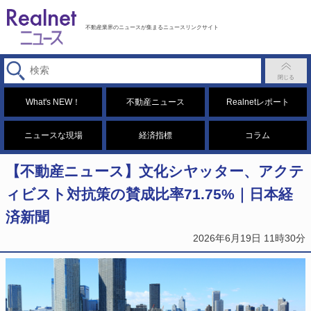
不動産業界のニュースが集まるニュースリンクサイト
What's NEW！
不動産ニュース
Realnetレポート
ニュースな現場
経済指標
コラム
【不動産ニュース】文化シヤッター、アクテ
ィビスト対抗策の賛成比率71.75%｜日本経
済新聞
2026年6月19日 11時30分