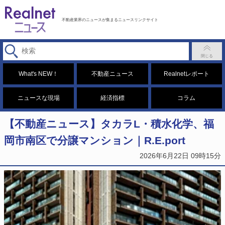
不動産業界のニュースが集まるニュースリンクサイト
What's NEW！
不動産ニュース
Realnetレポート
ニュースな現場
経済指標
コラム
【不動産ニュース】タカラL・積水化学、福
岡市南区で分譲マンション｜R.E.port
2026年6月22日 09時15分