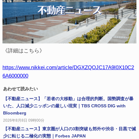
《詳細はこちら》
https://www.nikkei.com/article/DGXZQOJC17A9I0X10C2
6A6000000
あわせて読みたい
【不動産ニュース】「若者の大移動」は合理的判断。国勢調査が暴
いた、人口減少ニッポンの厳しい現実｜TBS CROSS DIG with
Bloomberg
2026年8月8日 09時00分
【不動産ニュース】東京圏が人口の3割突破も郊外や渋谷・目黒で減
少に転じる二極化の実態｜Forbes JAPAN