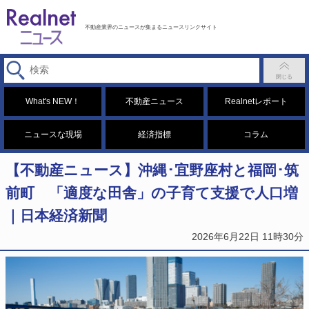
不動産業界のニュースが集まるニュースリンクサイト
What's NEW！
不動産ニュース
Realnetレポート
ニュースな現場
経済指標
コラム
【不動産ニュース】沖縄･宜野座村と福岡･筑
前町 「適度な田舎」の子育て支援で人口増
｜日本経済新聞
2026年6月22日 11時30分