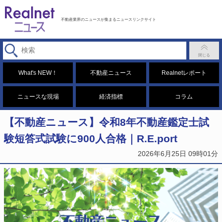
不動産業界のニュースが集まるニュースリンクサイト
What's NEW！
不動産ニュース
Realnetレポート
ニュースな現場
経済指標
コラム
【不動産ニュース】令和8年不動産鑑定士試
験短答式試験に900人合格｜R.E.port
2026年6月25日 09時01分