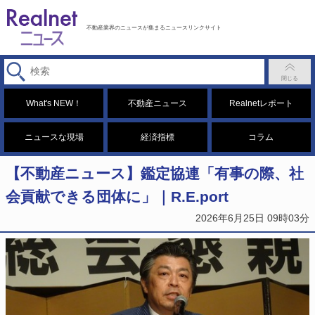
不動産業界のニュースが集まるニュースリンクサイト
What's NEW！
不動産ニュース
Realnetレポート
ニュースな現場
経済指標
コラム
【不動産ニュース】鑑定協連「有事の際、社
会貢献できる団体に」｜R.E.port
2026年6月25日 09時03分