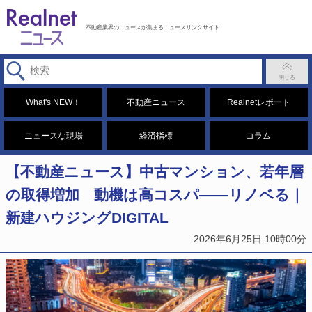
不動産業界のニュースが集まるニュースリンクサイト
What's NEW！
不動産ニュース
Realnetレポート
ニュースな現場
経済指標
コラム
【不動産ニュース】中古マンション、若年層
の取得増加 動機は高コスパ――リノベる｜
新建ハウジングDIGITAL
2026年6月25日 10時00分