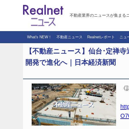
不動産業界のニュースが集まる
What's NEW！
不動産ニュース
Realnetレポート
ニュ
【不動産ニュース】仙台･定禅
開発で進化へ｜日本経済新聞
《
htt
O7