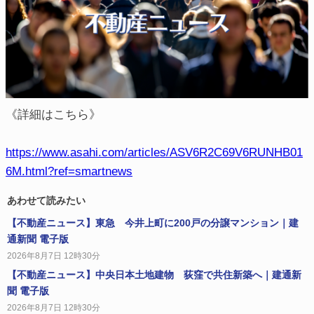
《詳細はこちら》
https://www.asahi.com/articles/ASV6R2C69V6RUNHB01
6M.html?ref=smartnews
あわせて読みたい
【不動産ニュース】東急 今井上町に200戸の分譲マンション｜建
通新聞 電子版
2026年8月7日 12時30分
【不動産ニュース】中央日本土地建物 荻窪で共住新築へ｜建通新
聞 電子版
2026年8月7日 12時30分