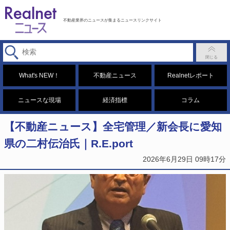
不動産業界のニュースが集まるニュースリンクサイト
What's NEW！
不動産ニュース
Realnetレポート
ニュースな現場
経済指標
コラム
【不動産ニュース】全宅管理／新会長に愛知
県の二村伝治氏｜R.E.port
2026年6月29日 09時17分