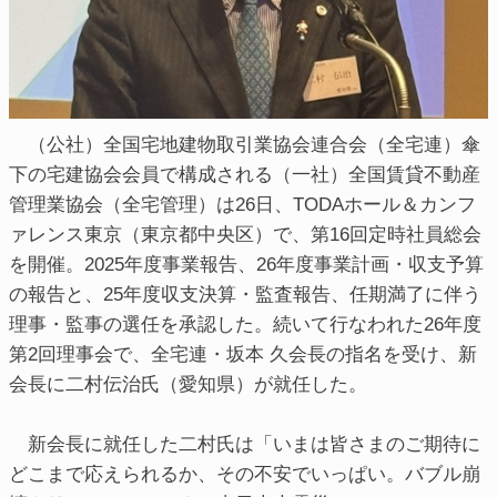
（公社）全国宅地建物取引業協会連合会（全宅連）傘
下の宅建協会会員で構成される（一社）全国賃貸不動産
管理業協会（全宅管理）は26日、TODAホール＆カンフ
ァレンス東京（東京都中央区）で、第16回定時社員総会
を開催。2025年度事業報告、26年度事業計画・収支予算
の報告と、25年度収支決算・監査報告、任期満了に伴う
理事・監事の選任を承認した。続いて行なわれた26年度
第2回理事会で、全宅連・坂本 久会長の指名を受け、新
会長に二村伝治氏（愛知県）が就任した。
新会長に就任した二村氏は「いまは皆さまのご期待に
どこまで応えられるか、その不安でいっぱい。バブル崩