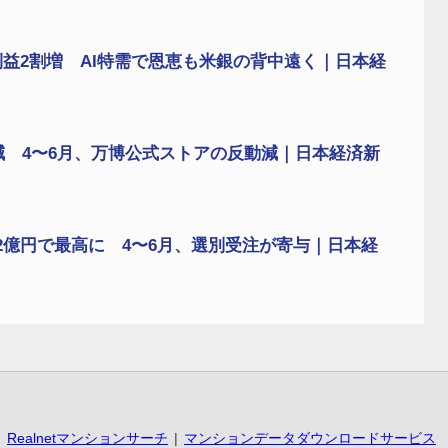
益2割増 AI特需で恩恵も米銀の背中遠く｜日本経
減 4〜6月、万博公式ストアの反動減｜日本経済新
2億円で最高に 4〜6月、選別受注が寄与｜日本経
Realnetマンションサーチ
マンションデータダウンロードサービス