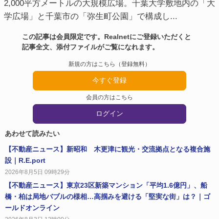
2,000平方メートルの大規模広場。千葉大学敷地内の「大
学広場」と千葉市の「弥生町公園」で構成し...
この記事は会員限定です。Realnetにご登録いただくと
記事全文、添付ファイルがご覧になれます。
新規の方はこちら（登録無料）
今すぐ登録
会員の方はこちら
ログイン
あわせて読みたい
【不動産ニュース】新昭和 木更津に観光・交流拠点となる複合施
設｜R.E.port
2026年8月5日 09時29分
【不動産ニュース】東京23区新築マンション「平均1.6億円」、船
橋・柏は局地バブルの様相…高掴みを避ける「堅実な街」は？｜ゴ
ールドオンライン