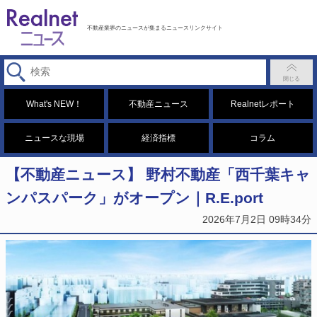
不動産業界のニュースが集まるニュースリンクサイト
What's NEW！
不動産ニュース
Realnetレポート
ニュースな現場
経済指標
コラム
【不動産ニュース】 野村不動産「西千葉キャ
ンパスパーク」がオープン｜R.E.port
2026年7月2日 09時34分