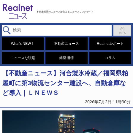
不動産業界のニュースが集まるニュースリンクサイト
What's NEW！
不動産ニュース
Realnetレポート
ニュースな現場
経済指標
コラム
【不動産ニュース】河合製氷冷蔵／福岡県粕
屋町に第3物流センター建設へ、自動倉庫な
ど導入｜ＬＮＥＷＳ
2026年7月2日 11時30分