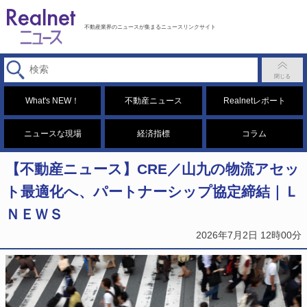
不動産業界のニュースが集まるニュースリンクサイト
What's NEW！
不動産ニュース
Realnetレポート
ニュースな現場
経済指標
コラム
【不動産ニュース】CRE／山九の物流アセッ
ト最適化へ、パートナーシップ協定締結｜Ｌ
ＮＥＷＳ
2026年7月2日 12時00分