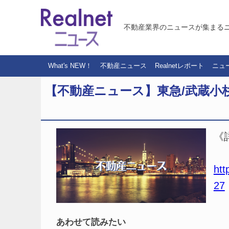
不動産業界のニュースが集まる
What's NEW！
不動産ニュース
Realnetレポート
ニュ
【不動産ニュース】東急/武蔵小杉
《
htt
27
あわせて読みたい