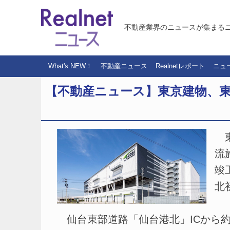
不動産業界のニュースが集まる
What's NEW！
不動産ニュース
Realnetレポート
ニュ
【不動産ニュース】東京建物、東北初の
東
流
竣
北
仙台東部道路「仙台港北」ICから約