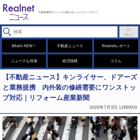
不動産業界のニュースが集まるニュースリンクサイト
What's NEW！
不動産ニュース
Realnetレポート
ニュースな現場
経済指標
コラム
【不動産ニュース】キンライサー、ドアーズ
と業務提携 内外装の修繕需要にワンストッ
プ対応｜リフォーム産業新聞
2026年7月3日 11時00分