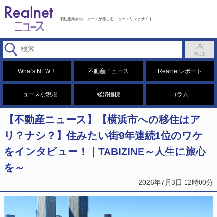
不動産業界のニュースが集まるニュースリンクサイト
What's NEW！
不動産ニュース
Realnetレポート
ニュースな現場
経済指標
コラム
【不動産ニュース】【横浜市への移住はア
リ？ナシ？】住みたい街9年連続1位のワケ
をインタビュー！｜TABIZINE～人生に旅心
を～
2026年7月3日 12時00分