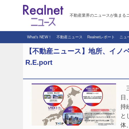
不動産業界のニュースが集まる
What's NEW！
不動産ニュース
Realnetレポート
ニュ
【不動産ニュース】地所、イノ
R.E.port
三
日
持
と
体