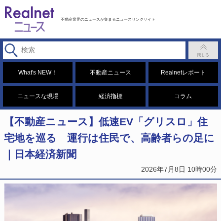
不動産業界のニュースが集まるニュースリンクサイト
What's NEW！
不動産ニュース
Realnetレポート
ニュースな現場
経済指標
コラム
【不動産ニュース】低速EV「グリスロ」住
宅地を巡る 運行は住民で、高齢者らの足に
｜日本経済新聞
2026年7月8日 10時00分