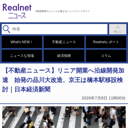
不動産業界のニュースが集まるニュースリンクサイト
What's NEW！
不動産ニュース
Realnetレポート
ニュースな現場
経済指標
コラム
【不動産ニュース】リニア開業へ沿線開発加
速 始発の品川大改造、京王は橋本駅移設検
討｜日本経済新聞
2026年7月8日 11時00分