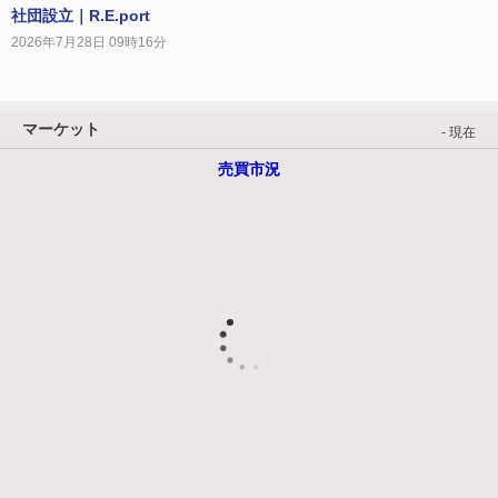
社団設立｜R.E.port
2026年7月28日 09時16分
マーケット
- 現在
売買市況