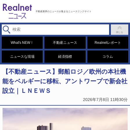
不動産業界のニュースが集まるニュースリンクサイト
What's NEW！
不動産ニュース
Realnetレポート
ニュースな現場
経済指標
コラム
【不動産ニュース】郵船ロジ／欧州の本社機
能をベルギーに移転、アントワープで新会社
設立｜ＬＮＥＷＳ
2026年7月8日 11時30分