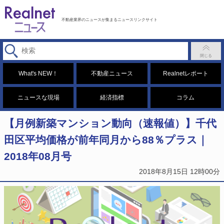
不動産業界のニュースが集まるニュースリンクサイト
What's NEW！
不動産ニュース
Realnetレポート
ニュースな現場
経済指標
コラム
【月例新築マンション動向（速報値）】千代
田区平均価格が前年同月から88％プラス｜
2018年08月号
2018年8月15日 12時00分