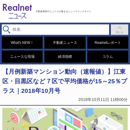
不動産業界のニュースが集まるニュースリンクサイト
What's NEW！
不動産ニュース
Realnetレポート
ニュースな現場
経済指標
コラム
【月例新築マンション動向（速報値）】江東
区・目黒区など７区で平均価格が15～25％プ
ラス｜2018年10月号
2018年10月11日 11時00分